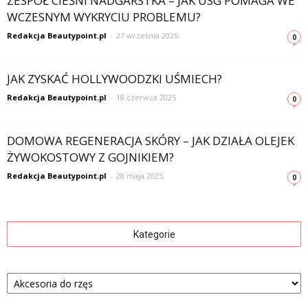
ZESPÓŁ CIEŚNI NADGARSTKA – JAK USG POMAGA WE
WCZESNYM WYKRYCIU PROBLEMU?
Redakcja Beautypoint.pl
-
27 września 2025
0
JAK ZYSKAĆ HOLLYWOODZKI UŚMIECH?
Redakcja Beautypoint.pl
-
18 czerwca 2025
0
DOMOWA REGENERACJA SKÓRY – JAK DZIAŁA OLEJEK
ŻYWOKOSTOWY Z GOJNIKIEM?
Redakcja Beautypoint.pl
-
28 maja 2025
0
Kategorie
Kategorie