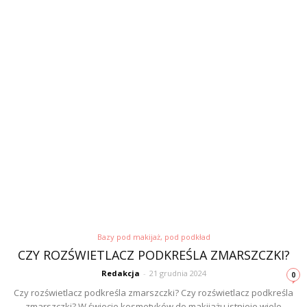
Bazy pod makijaż, pod podkład
CZY ROZŚWIETLACZ PODKREŚLA ZMARSZCZKI?
Redakcja
-
21 grudnia 2024
0
Czy rozświetlacz podkreśla zmarszczki? Czy rozświetlacz podkreśla
zmarszczki? W świecie kosmetyków do makijażu istnieje wiele