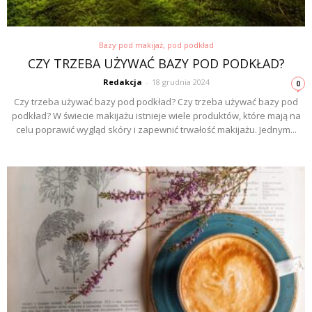
Bazy pod makijaż, pod podkład
CZY TRZEBA UŻYWAĆ BAZY POD PODKŁAD?
Redakcja
-
18 grudnia 2024
0
Czy trzeba używać bazy pod podkład? Czy trzeba używać bazy pod
podkład? W świecie makijażu istnieje wiele produktów, które mają na
celu poprawić wygląd skóry i zapewnić trwałość makijażu. Jednym...