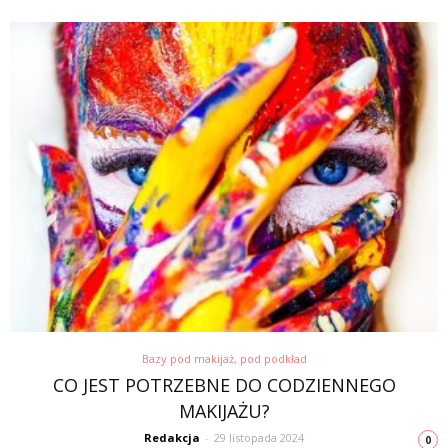
Bazy pod makijaż, pod podkład
CO JEST POTRZEBNE DO CODZIENNEGO
MAKIJAŻU?
Redakcja
-
29 listopada 2024
0