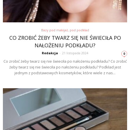
Bazy pod makijaż, pod podkład
CO ZROBIĆ ŻEBY TWARZ SIĘ NIE ŚWIECIŁA PO
NAŁOŻENIU PODKŁADU?
Redakcja
-
21 listopada 2024
0
Co zrobić żeby twarz się nie świeciła po nałożeniu podkładu? Co zrobić
żeby twarz się nie świeciła po nałożeniu podkładu? Podkład jest
jednym z podstawowych kosmetyków, które wiele z nas...