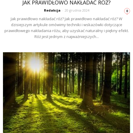
JAK PRAWIDŁOWO NAKŁADAĆ RÓŻ?
Redakcja
-
20 grudnia 2024
0
Jak prawidłowo nakładać róż? Jak prawidłowo nakładać róż? W
dzisiejszym artykule omówimy techniki i wskazówki dotyczące
prawidłowego nakładania różu, aby uzyskać naturalny i piękny efekt.
Róż jest jednym z najważniejszych...