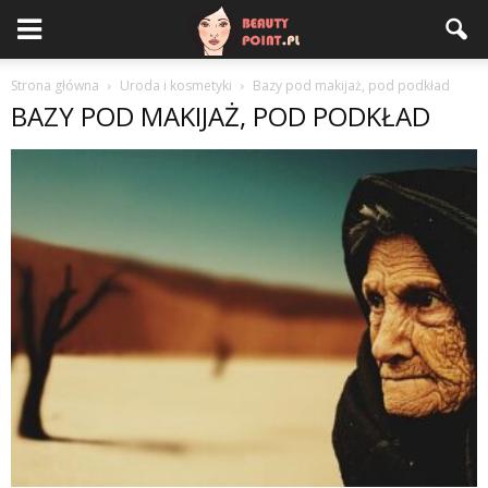
Strona główna
Uroda i kosmetyki
Bazy pod makijaż, pod podkład
BAZY POD MAKIJAŻ, POD PODKŁAD