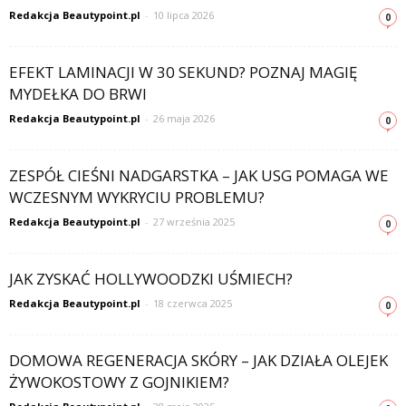
Redakcja Beautypoint.pl
-
10 lipca 2026
0
EFEKT LAMINACJI W 30 SEKUND? POZNAJ MAGIĘ
MYDEŁKA DO BRWI
Redakcja Beautypoint.pl
-
26 maja 2026
0
ZESPÓŁ CIEŚNI NADGARSTKA – JAK USG POMAGA WE
WCZESNYM WYKRYCIU PROBLEMU?
Redakcja Beautypoint.pl
-
27 września 2025
0
JAK ZYSKAĆ HOLLYWOODZKI UŚMIECH?
Redakcja Beautypoint.pl
-
18 czerwca 2025
0
DOMOWA REGENERACJA SKÓRY – JAK DZIAŁA OLEJEK
ŻYWOKOSTOWY Z GOJNIKIEM?