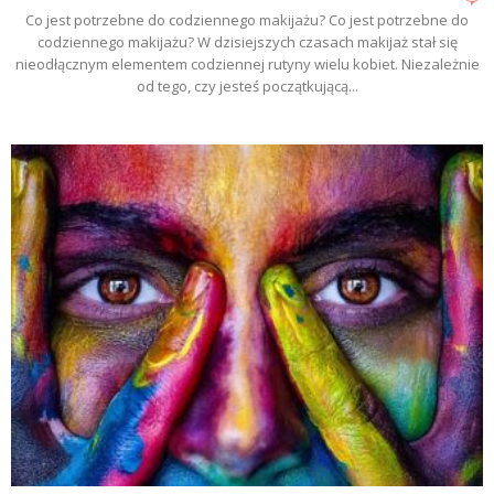
Co jest potrzebne do codziennego makijażu? Co jest potrzebne do
codziennego makijażu? W dzisiejszych czasach makijaż stał się
nieodłącznym elementem codziennej rutyny wielu kobiet. Niezależnie
od tego, czy jesteś początkującą...