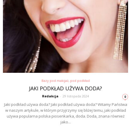
Bazy pod makijaż, pod podkład
JAKI PODKŁAD UŻYWA DODA?
Redakcja
-
29 listopada 2024
0
Jaki podkład używa doda? Jaki podkład używa doda? Witamy Państwa
w naszym artykule, w którym przyjrzymy się bliżej temu, jaki podkład
używa popularna polska piosenkarka, doda. Doda, znana również
jako...