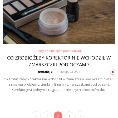
Bazy pod makijaż, pod podkład
CO ZROBIĆ ŻEBY KOREKTOR NIE WCHODZIŁ W
ZMARSZCZKI POD OCZAMI?
Redakcja
-
11 listopada 2024
0
Co zrobić żeby korektor nie wchodził w zmarszczki pod oczami? Wielu
z nas ma problem z cienkimi liniami i zmarszczkami pod oczami.
Korektor jest jednym z najpopularniejszych produktów do...
1
2
3