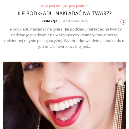
Bazy pod makijaż, pod podkład
ILE PODKŁADU NAKŁADAĆ NA TWARZ?
Redakcja
-
24 listopada 2024
0
Ile podkładu nakładać na twarz? Ile podkładu nakładać na twarz?
Podkład jest jednym z najważniejszych kosmetyków w naszej
codziennej rutynie pielęgnacyjnej. Wybór odpowiedniego podkładu to
jedno, ale równie ważne jest...