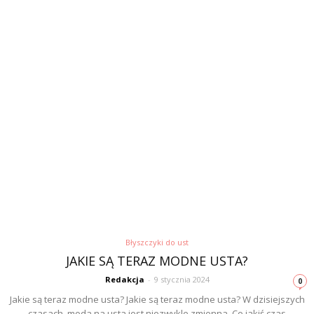
Błyszczyki do ust
JAKIE SĄ TERAZ MODNE USTA?
Redakcja
-
9 stycznia 2024
0
Jakie są teraz modne usta? Jakie są teraz modne usta? W dzisiejszych
czasach, moda na usta jest niezwykle zmienna. Co jakiś czas