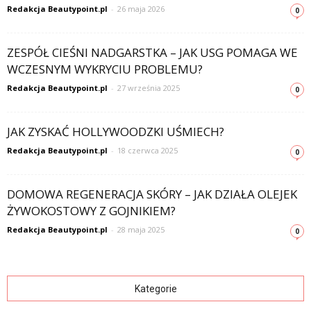
Redakcja Beautypoint.pl
-
26 maja 2026
0
ZESPÓŁ CIEŚNI NADGARSTKA – JAK USG POMAGA WE
WCZESNYM WYKRYCIU PROBLEMU?
Redakcja Beautypoint.pl
-
27 września 2025
0
JAK ZYSKAĆ HOLLYWOODZKI UŚMIECH?
Redakcja Beautypoint.pl
-
18 czerwca 2025
0
DOMOWA REGENERACJA SKÓRY – JAK DZIAŁA OLEJEK
ŻYWOKOSTOWY Z GOJNIKIEM?
Redakcja Beautypoint.pl
-
28 maja 2025
0
Kategorie