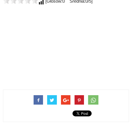
[Głosów:0 Średnia:0/5]