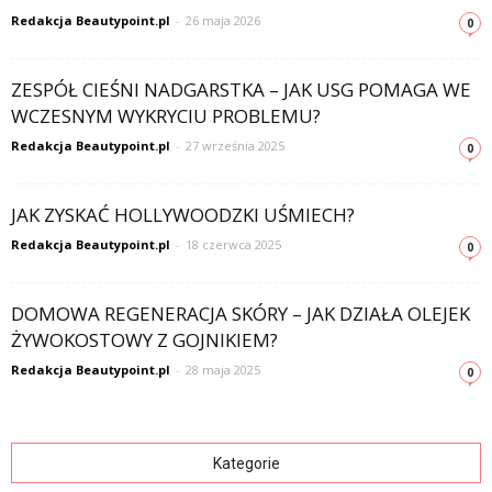
Redakcja Beautypoint.pl
-
26 maja 2026
0
ZESPÓŁ CIEŚNI NADGARSTKA – JAK USG POMAGA WE
WCZESNYM WYKRYCIU PROBLEMU?
Redakcja Beautypoint.pl
-
27 września 2025
0
JAK ZYSKAĆ HOLLYWOODZKI UŚMIECH?
Redakcja Beautypoint.pl
-
18 czerwca 2025
0
DOMOWA REGENERACJA SKÓRY – JAK DZIAŁA OLEJEK
ŻYWOKOSTOWY Z GOJNIKIEM?
Redakcja Beautypoint.pl
-
28 maja 2025
0
Kategorie