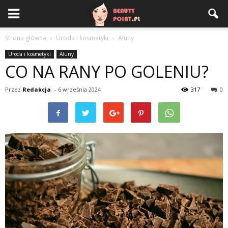
Strona główna
Uroda i kosmetyki
Ałuny
Uroda i kosmetyki
Ałuny
CO NA RANY PO GOLENIU?
Przez
Redakcja
-
6 września 2024
317
0