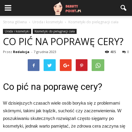
Strona główna
Uroda i kosmetyki
Kosmetyki do pielęgnacji ciała
Uroda i kosmetyki
Kosmetyki do pielęgnacji ciała
CO PIĆ NA POPRAWĘ CERY?
Przez
Redakcja
-
7 grudnia 2023
405
0
Co pić na poprawę cery?
W dzisiejszych czasach wiele osób boryka się z problemami
skórnymi, takimi jak trądzik, suchość czy zaczerwienienia. W
poszukiwaniu skutecznych rozwiązań często sięgamy po
kosmetyki, jednak warto pamiętać, że zdrowa cera zaczyna się