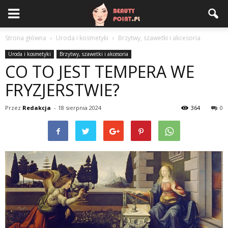
Strona główna
Uroda i kosmetyki
Brzytwy, szawetki i akcesoria
Uroda i kosmetyki
Brzytwy, szawetki i akcesoria
CO TO JEST TEMPERA WE
FRYZJERSTWIE?
Przez
Redakcja
-
18 sierpnia 2024
364
0