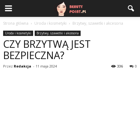
Strona główna
Uroda i kosmetyki
Brzytwy, szawetki i akcesoria
Uroda i kosmetyki
Brzytwy, szawetki i akcesoria
CZY BRZYTWĄ JEST
BEZPIECZNA?
Przez
Redakcja
-
11 maja 2024
336
0