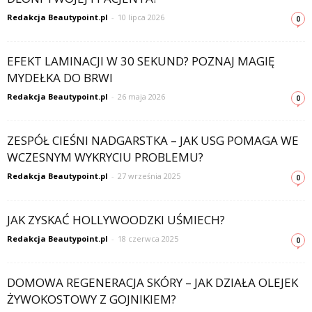
Redakcja Beautypoint.pl
-
10 lipca 2026
0
EFEKT LAMINACJI W 30 SEKUND? POZNAJ MAGIĘ
MYDEŁKA DO BRWI
Redakcja Beautypoint.pl
-
26 maja 2026
0
ZESPÓŁ CIEŚNI NADGARSTKA – JAK USG POMAGA WE
WCZESNYM WYKRYCIU PROBLEMU?
Redakcja Beautypoint.pl
-
27 września 2025
0
JAK ZYSKAĆ HOLLYWOODZKI UŚMIECH?
Redakcja Beautypoint.pl
-
18 czerwca 2025
0
DOMOWA REGENERACJA SKÓRY – JAK DZIAŁA OLEJEK
ŻYWOKOSTOWY Z GOJNIKIEM?