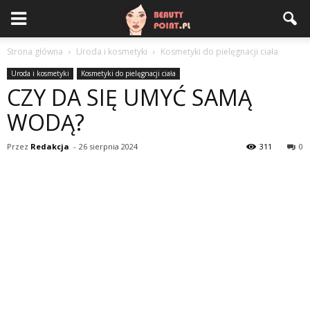
Strona główna
Uroda i kosmetyki
Kosmetyki do pielęgnacji ciała
Uroda i kosmetyki
Kosmetyki do pielęgnacji ciała
CZY DA SIĘ UMYĆ SAMĄ
WODĄ?
Przez
Redakcja
-
26 sierpnia 2024
311
0