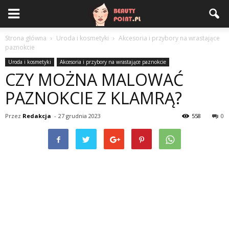
Strona główna
Uroda i kosmetyki
Akcesoria i przybory na wrastające
paznokcie
Uroda i kosmetyki
Akcesoria i przybory na wrastające paznokcie
CZY MOŻNA MALOWAĆ
PAZNOKCIE Z KLAMRĄ?
Przez
Redakcja
-
27 grudnia 2023
558
0