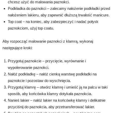
chcesz użyć do malowania paznokci.
Podkładka do paznokci – zalecamy nałożenie podkładki przed
nałożeniem lakieru, aby zapewnić dłuższą trwałość manicure.
Top coat – na koniec, aby zabezpieczyć i nadać połysk
paznokciom, użyj top coatu.
Aby rozpocząć malowanie paznokci z klamrą, wykonaj
następujące kroki:
Przygotuj paznokcie – przycięcie, wyrównanie i
wypolerowanie paznokci.
Nałóż podkładkę – nałóż cienką warstwę podkładki na
paznokcie i pozostaw do wyschnięcia.
Przygotuj klamrę – otwórz klamrę i umieść ją na palcu w taki
sposób, aby końcówka klamry dotykała paznokcia.
Nanieś lakier – nałóż lakier na końcówkę klamry i delikatnie
przyciśnij do paznokcia, aby przetransferować lakier.