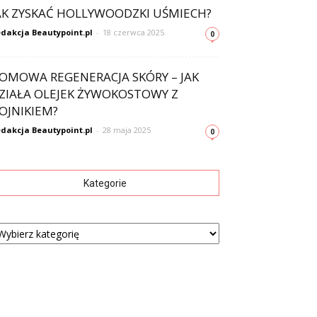
AK ZYSKAĆ HOLLYWOODZKI UŚMIECH?
dakcja Beautypoint.pl
-
18 czerwca 2025
0
OMOWA REGENERACJA SKÓRY – JAK
ZIAŁA OLEJEK ŻYWOKOSTOWY Z
OJNIKIEM?
dakcja Beautypoint.pl
-
28 maja 2025
0
Kategorie
tegorie