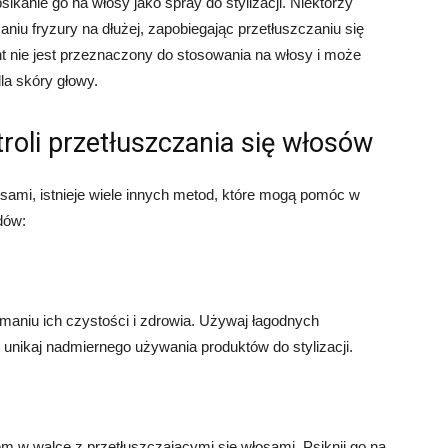
ikanie go na włosy jako spray do stylizacji. Niektórzy
iu fryzury na dłużej, zapobiegając przetłuszczaniu się
t nie jest przeznaczony do stosowania na włosy i może
la skóry głowy.
roli przetłuszczania się włosów
osami, istnieje wiele innych metod, które mogą pomóc w
dów:
maniu ich czystości i zdrowia. Używaj łagodnych
 unikaj nadmiernego używania produktów do stylizacji.
w walce z przetłuszczającymi się włosami. Psiknij go na