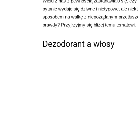
Wielu z nas z pewnością zastanawiało się, cz
pytanie wydaje się dziwne i nietypowe, ale ni
sposobem na walkę z niepożądanym przetłuszcz
prawdy? Przyjrzyjmy się bliżej temu tematowi.
Dezodorant a włosy