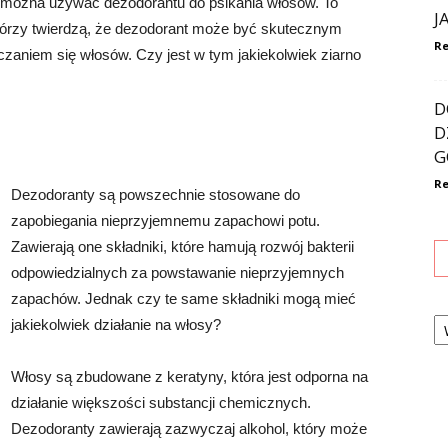
y można używać dezodorantu do psikania włosów. To
J
ektórzy twierdzą, że dezodorant może być skutecznym
Re
aniem się włosów. Czy jest w tym jakiekolwiek ziarno
D
D
G
Re
Dezodoranty są powszechnie stosowane do
zapobiegania nieprzyjemnemu zapachowi potu.
Zawierają one składniki, które hamują rozwój bakterii
odpowiedzialnych za powstawanie nieprzyjemnych
zapachów. Jednak czy te same składniki mogą mieć
Ka
jakiekolwiek działanie na włosy?
Włosy są zbudowane z keratyny, która jest odporna na
działanie większości substancji chemicznych.
Dezodoranty zawierają zazwyczaj alkohol, który może