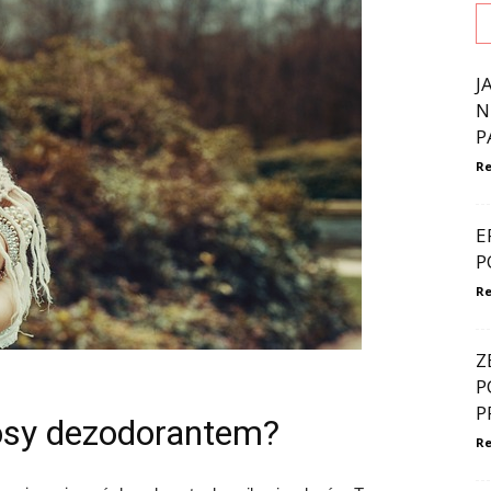
J
N
P
Re
E
P
Re
Z
P
P
osy dezodorantem?
Re