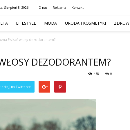
a, Sierpień 8, 2026
O nas
Reklama
Kontakt
IETA
LIFESTYLE
MODA
URODA I KOSMETYKI
ZDROWI
ożna Psikać włosy dezodorantem?
 WŁOSY DEZODORANTEM?
468
0
ierkaj) na Twitterze