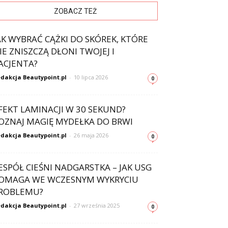
ZOBACZ TEŻ
AK WYBRAĆ CĄŻKI DO SKÓREK, KTÓRE
IE ZNISZCZĄ DŁONI TWOJEJ I
ACJENTA?
dakcja Beautypoint.pl
-
10 lipca 2026
0
FEKT LAMINACJI W 30 SEKUND?
OZNAJ MAGIĘ MYDEŁKA DO BRWI
dakcja Beautypoint.pl
-
26 maja 2026
0
ESPÓŁ CIEŚNI NADGARSTKA – JAK USG
OMAGA WE WCZESNYM WYKRYCIU
ROBLEMU?
dakcja Beautypoint.pl
-
27 września 2025
0