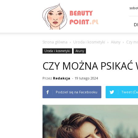
BeautyPoint.pl
sobot
D
Strona główna
Uroda i kosmetyki
Ałuny
Czy m
Uroda i kosmetyki
Ałuny
CZY MOŻNA PSIKAĆ
Przez
Redakcja
-
19 lutego 2024
Podziel się na Facebooku
Tweet (Ćw