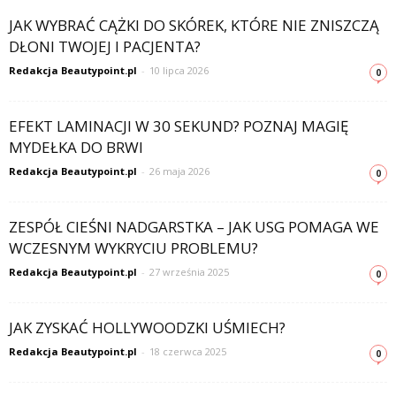
JAK WYBRAĆ CĄŻKI DO SKÓREK, KTÓRE NIE ZNISZCZĄ
DŁONI TWOJEJ I PACJENTA?
Redakcja Beautypoint.pl
-
10 lipca 2026
0
EFEKT LAMINACJI W 30 SEKUND? POZNAJ MAGIĘ
MYDEŁKA DO BRWI
Redakcja Beautypoint.pl
-
26 maja 2026
0
ZESPÓŁ CIEŚNI NADGARSTKA – JAK USG POMAGA WE
WCZESNYM WYKRYCIU PROBLEMU?
Redakcja Beautypoint.pl
-
27 września 2025
0
JAK ZYSKAĆ HOLLYWOODZKI UŚMIECH?
Redakcja Beautypoint.pl
-
18 czerwca 2025
0