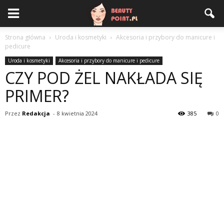
Strona główna
Uroda i kosmetyki
Akcesoria i przybory do manicure i
pedicure
Uroda i kosmetyki
Akcesoria i przybory do manicure i pedicure
CZY POD ŻEL NAKŁADA SIĘ
PRIMER?
Przez
Redakcja
-
8 kwietnia 2024
385
0