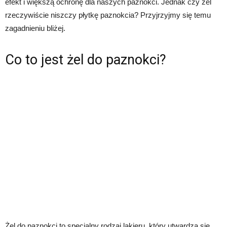
efekt i większą ochronę dla naszych paznokci. Jednak czy żel
rzeczywiście niszczy płytkę paznokcia? Przyjrzyjmy się temu
zagadnieniu bliżej.
Co to jest żel do paznokci?
Żel do paznokci to specjalny rodzaj lakieru, który utwardza się