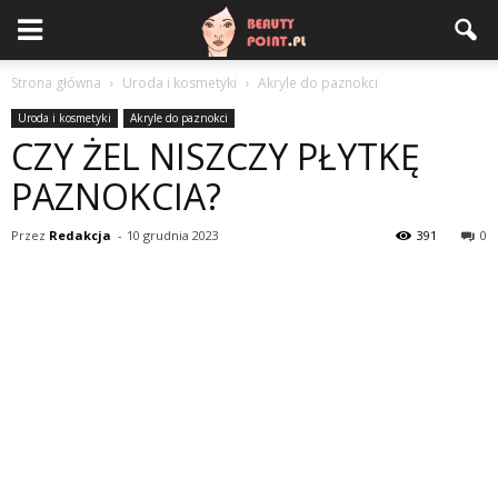
Strona główna
Uroda i kosmetyki
Akryle do paznokci
Uroda i kosmetyki
Akryle do paznokci
CZY ŻEL NISZCZY PŁYTKĘ
PAZNOKCIA?
Przez
Redakcja
-
10 grudnia 2023
391
0