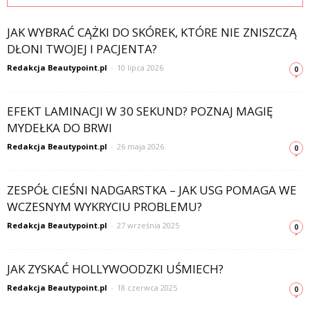
JAK WYBRAĆ CĄŻKI DO SKÓREK, KTÓRE NIE ZNISZCZĄ
DŁONI TWOJEJ I PACJENTA?
Redakcja Beautypoint.pl
-
10 lipca 2026
0
EFEKT LAMINACJI W 30 SEKUND? POZNAJ MAGIĘ
MYDEŁKA DO BRWI
Redakcja Beautypoint.pl
-
26 maja 2026
0
ZESPÓŁ CIEŚNI NADGARSTKA – JAK USG POMAGA WE
WCZESNYM WYKRYCIU PROBLEMU?
Redakcja Beautypoint.pl
-
27 września 2025
0
JAK ZYSKAĆ HOLLYWOODZKI UŚMIECH?
Redakcja Beautypoint.pl
-
18 czerwca 2025
0