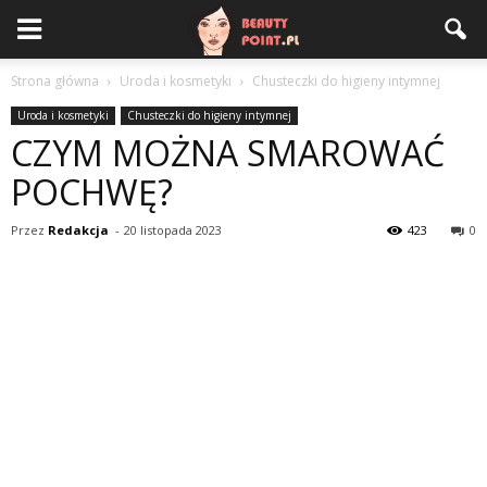
Strona główna
Uroda i kosmetyki
Chusteczki do higieny intymnej
Uroda i kosmetyki
Chusteczki do higieny intymnej
CZYM MOŻNA SMAROWAĆ
POCHWĘ?
Przez
Redakcja
-
20 listopada 2023
423
0