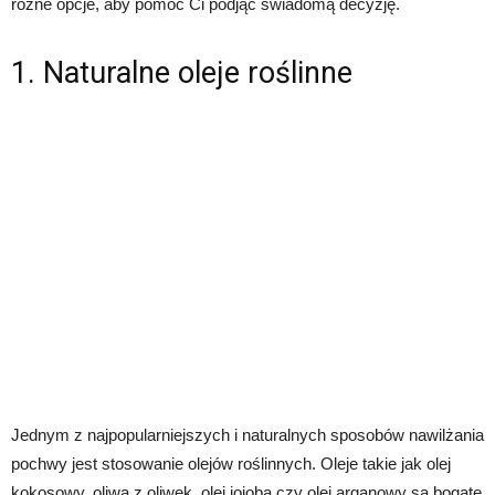
różne opcje, aby pomóc Ci podjąć świadomą decyzję.
1. Naturalne oleje roślinne
Jednym z najpopularniejszych i naturalnych sposobów nawilżania
pochwy jest stosowanie olejów roślinnych. Oleje takie jak olej
kokosowy, oliwa z oliwek, olej jojoba czy olej arganowy są bogate