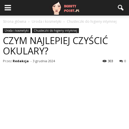
Strona główna
Uroda i kosmetyki
Chusteczki do higieny intymnej
Uroda i kosmetyki
Chusteczki do higieny intymnej
CZYM NAJLEPIEJ CZYŚCIĆ
OKULARY?
Przez
Redakcja
-
3 grudnia 2024
303
0