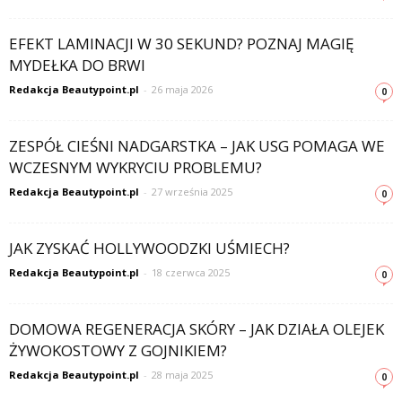
EFEKT LAMINACJI W 30 SEKUND? POZNAJ MAGIĘ
MYDEŁKA DO BRWI
Redakcja Beautypoint.pl
-
26 maja 2026
0
ZESPÓŁ CIEŚNI NADGARSTKA – JAK USG POMAGA WE
WCZESNYM WYKRYCIU PROBLEMU?
Redakcja Beautypoint.pl
-
27 września 2025
0
JAK ZYSKAĆ HOLLYWOODZKI UŚMIECH?
Redakcja Beautypoint.pl
-
18 czerwca 2025
0
DOMOWA REGENERACJA SKÓRY – JAK DZIAŁA OLEJEK
ŻYWOKOSTOWY Z GOJNIKIEM?
Redakcja Beautypoint.pl
-
28 maja 2025
0