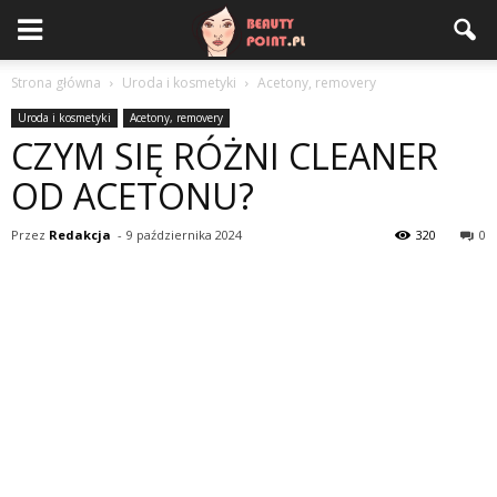
Strona główna
Uroda i kosmetyki
Acetony, removery
Uroda i kosmetyki
Acetony, removery
CZYM SIĘ RÓŻNI CLEANER
OD ACETONU?
Przez
Redakcja
-
9 października 2024
320
0