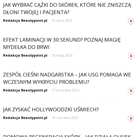
JAK WYBRAĆ CĄŻKI DO SKÓREK, KTÓRE NIE ZNISZCZĄ
DŁONI TWOJEJ I PACJENTA?
Redakcja Beautypoint.pl
-
10 lipca 2026
0
EFEKT LAMINACJI W 30 SEKUND? POZNAJ MAGIĘ
MYDEŁKA DO BRWI
Redakcja Beautypoint.pl
-
26 maja 2026
0
ZESPÓŁ CIEŚNI NADGARSTKA – JAK USG POMAGA WE
WCZESNYM WYKRYCIU PROBLEMU?
Redakcja Beautypoint.pl
-
27 września 2025
0
JAK ZYSKAĆ HOLLYWOODZKI UŚMIECH?
Redakcja Beautypoint.pl
-
18 czerwca 2025
0
DOMOWA REGENERACJA SKÓRY – JAK DZIAŁA OLEJEK