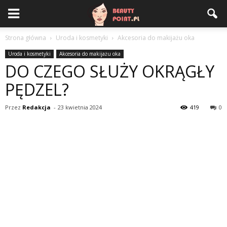
Strona główna
Uroda i kosmetyki
Akcesoria do makijażu oka
Uroda i kosmetyki
Akcesoria do makijażu oka
DO CZEGO SŁUŻY OKRĄGŁY
PĘDZEL?
Przez
Redakcja
-
23 kwietnia 2024
419
0