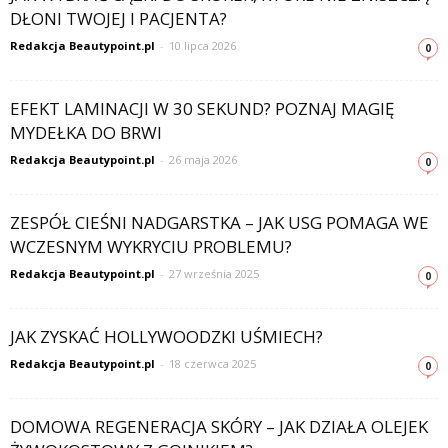
DŁONI TWOJEJ I PACJENTA?
Redakcja Beautypoint.pl
-
10 lipca 2026
0
EFEKT LAMINACJI W 30 SEKUND? POZNAJ MAGIĘ
MYDEŁKA DO BRWI
Redakcja Beautypoint.pl
-
26 maja 2026
0
ZESPÓŁ CIEŚNI NADGARSTKA – JAK USG POMAGA WE
WCZESNYM WYKRYCIU PROBLEMU?
Redakcja Beautypoint.pl
-
27 września 2025
0
JAK ZYSKAĆ HOLLYWOODZKI UŚMIECH?
Redakcja Beautypoint.pl
-
18 czerwca 2025
0
DOMOWA REGENERACJA SKÓRY – JAK DZIAŁA OLEJEK