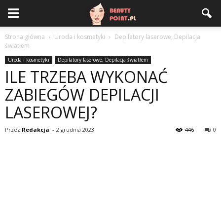
Strona główna
Uroda i kosmetyki
Depilatory laserowe, Depilacja
światłem
Uroda i kosmetyki
Depilatory laserowe, Depilacja światłem
ILE TRZEBA WYKONAĆ
ZABIEGÓW DEPILACJI
LASEROWEJ?
Przez
Redakcja
-
2 grudnia 2023
446
0