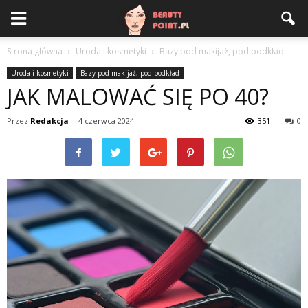
Strona główna
Uroda i kosmetyki
Bazy pod makijaż, pod podkład
Uroda i kosmetyki
Bazy pod makijaż, pod podkład
JAK MALOWAĆ SIĘ PO 40?
Przez
Redakcja
-
4 czerwca 2024
351
0