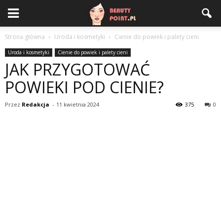
Strona główna
Uroda i kosmetyki
Cienie do powiek i palety cieni
Uroda i kosmetyki
Cienie do powiek i palety cieni
JAK PRZYGOTOWAĆ
POWIEKI POD CIENIE?
Przez
Redakcja
-
11 kwietnia 2024
375
0