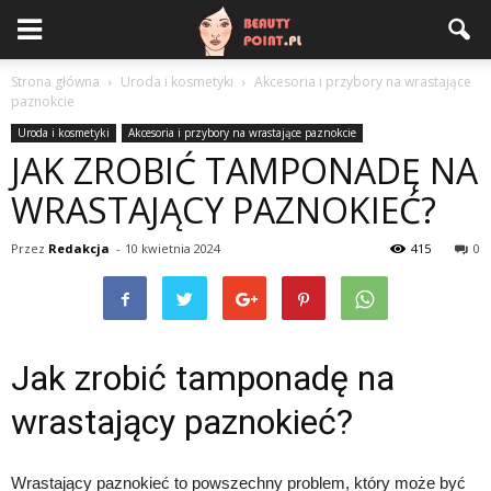
Strona główna
Uroda i kosmetyki
Akcesoria i przybory na wrastające
paznokcie
Uroda i kosmetyki
Akcesoria i przybory na wrastające paznokcie
JAK ZROBIĆ TAMPONADĘ NA
WRASTAJĄCY PAZNOKIEĆ?
Przez
Redakcja
-
10 kwietnia 2024
415
0
Jak zrobić tamponadę na
wrastający paznokieć?
Wrastający paznokieć to powszechny problem, który może być