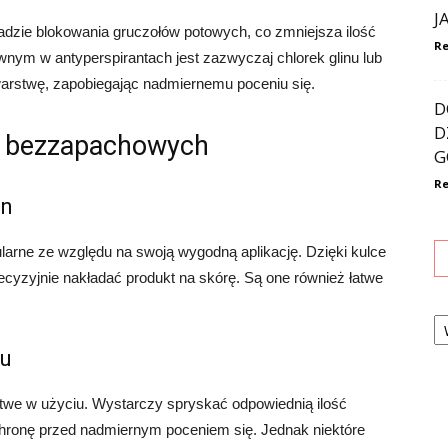
J
adzie blokowania gruczołów potowych, co zmniejsza ilość
Re
nym w antyperspirantach jest zazwyczaj chlorek glinu lub
warstwę, zapobiegając nadmiernemu poceniu się.
D
D
w bezzapachowych
G
Re
on
ularne ze względu na swoją wygodną aplikację. Dzięki kulce
yzyjnie nakładać produkt na skórę. Są one również łatwe
Ka
yu
łatwe w użyciu. Wystarczy spryskać odpowiednią ilość
hronę przed nadmiernym poceniem się. Jednak niektóre