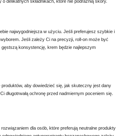
o delikatnych składnikach, które nie podrażnią skóry.
iebie najwygodniejsza w użyciu. Jeśli preferujesz szybkie i
yborem. Jeśli zależy Ci na precyzji, roll-on może być
sz gęstszą konsystencję, krem będzie najlepszym
 produktów, aby dowiedzieć się, jak skuteczny jest dany
i Ci długotrwałą ochronę przed nadmiernym poceniem się.
ozwiązaniem dla osób, które preferują neutralne produkty
ór odpowiedniego antyperspirantu bezzapachowego zależy