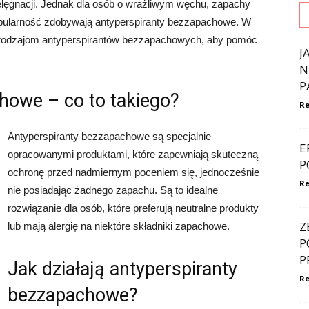
lęgnacji. Jednak dla osób o wrażliwym węchu, zapachy
opularność zdobywają antyperspiranty bezzapachowe. W
 rodzajom antyperspirantów bezzapachowych, aby pomóc
J
N
P
howe – co to takiego?
Re
Antyperspiranty bezzapachowe są specjalnie
E
opracowanymi produktami, które zapewniają skuteczną
P
ochronę przed nadmiernym poceniem się, jednocześnie
Re
nie posiadając żadnego zapachu. Są to idealne
rozwiązanie dla osób, które preferują neutralne produkty
Z
lub mają alergię na niektóre składniki zapachowe.
P
P
Jak działają antyperspiranty
Re
bezzapachowe?