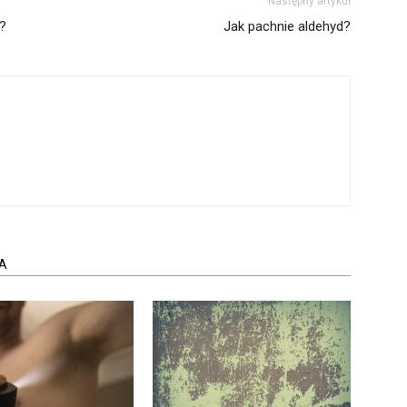
Następny artykuł
e?
Jak pachnie aldehyd?
A