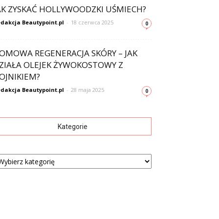
AK ZYSKAĆ HOLLYWOODZKI UŚMIECH?
dakcja Beautypoint.pl
-
18 czerwca 2025
0
OMOWA REGENERACJA SKÓRY – JAK
ZIAŁA OLEJEK ŻYWOKOSTOWY Z
OJNIKIEM?
dakcja Beautypoint.pl
-
28 maja 2025
0
Kategorie
tegorie