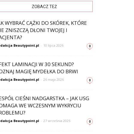
ZOBACZ TEŻ
AK WYBRAĆ CĄŻKI DO SKÓREK, KTÓRE
IE ZNISZCZĄ DŁONI TWOJEJ I
ACJENTA?
dakcja Beautypoint.pl
-
10 lipca 2026
0
FEKT LAMINACJI W 30 SEKUND?
OZNAJ MAGIĘ MYDEŁKA DO BRWI
dakcja Beautypoint.pl
-
26 maja 2026
0
ESPÓŁ CIEŚNI NADGARSTKA – JAK USG
OMAGA WE WCZESNYM WYKRYCIU
ROBLEMU?
dakcja Beautypoint.pl
-
27 września 2025
0