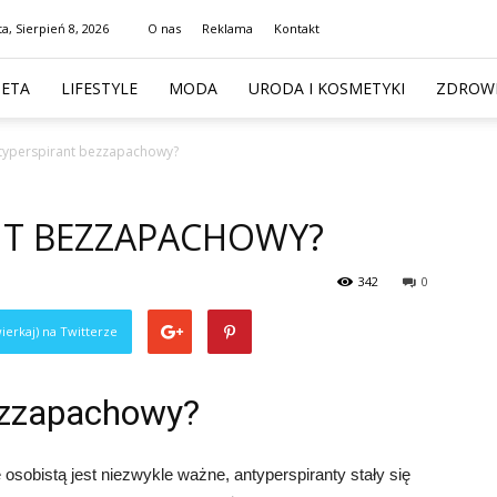
a, Sierpień 8, 2026
O nas
Reklama
Kontakt
IETA
LIFESTYLE
MODA
URODA I KOSMETYKI
ZDROWI
ntyperspirant bezzapachowy?
ANT BEZZAPACHOWY?
342
0
ierkaj) na Twitterze
bezzapachowy?
 osobistą jest niezwykle ważne, antyperspiranty stały się