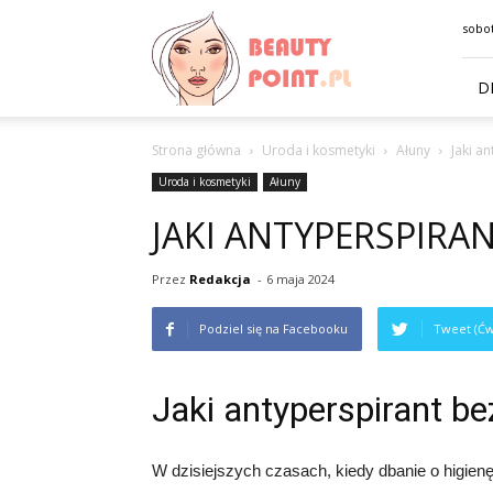
BeautyPoint.pl
sobot
D
Strona główna
Uroda i kosmetyki
Ałuny
Jaki a
Uroda i kosmetyki
Ałuny
JAKI ANTYPERSPIR
Przez
Redakcja
-
6 maja 2024
Podziel się na Facebooku
Tweet (Ćw
Jaki antyperspirant 
W dzisiejszych czasach, kiedy dbanie o higienę