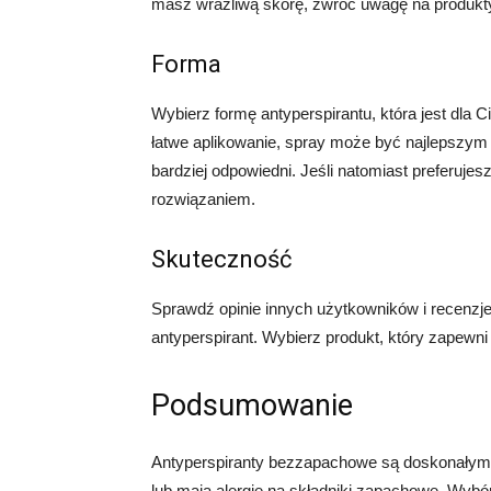
masz wrażliwą skórę, zwróć uwagę na produkty 
Forma
Wybierz formę antyperspirantu, która jest dla C
łatwe aplikowanie, spray może być najlepszym w
bardziej odpowiedni. Jeśli natomiast preferuje
rozwiązaniem.
Skuteczność
Sprawdź opinie innych użytkowników i recenzje
antyperspirant. Wybierz produkt, który zapewn
Podsumowanie
Antyperspiranty bezzapachowe są doskonałym r
lub mają alergię na składniki zapachowe. Wyb