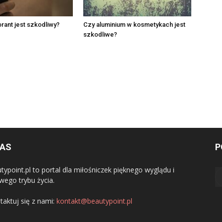
ant jest szkodliwy?
Czy aluminium w kosmetykach jest
szkodliwe?
NAS
P
typoint.pl to portal dla miłośniczek pięknego wyglądu i
wego trybu życia.
taktuj się z nami:
kontakt@beautypoint.pl