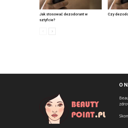
Jak stosować dezodorant w
Czy dezodor
sztyfcie?
O 
Beau
zdro
Skon