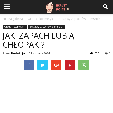
Strona główna
Uroda i kosmetyki
Zestawy zapachów damskich
Uroda i kosmetyki
Zestawy zapachów damskich
JAKI ZAPACH LUBIĄ
CHŁOPAKI?
Przez
Redakcja
-
5 listopada 2024
525
0