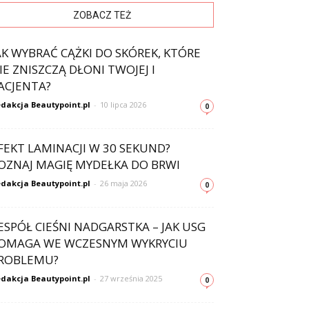
ZOBACZ TEŻ
AK WYBRAĆ CĄŻKI DO SKÓREK, KTÓRE
IE ZNISZCZĄ DŁONI TWOJEJ I
ACJENTA?
dakcja Beautypoint.pl
-
10 lipca 2026
0
FEKT LAMINACJI W 30 SEKUND?
OZNAJ MAGIĘ MYDEŁKA DO BRWI
dakcja Beautypoint.pl
-
26 maja 2026
0
ESPÓŁ CIEŚNI NADGARSTKA – JAK USG
OMAGA WE WCZESNYM WYKRYCIU
ROBLEMU?
dakcja Beautypoint.pl
-
27 września 2025
0