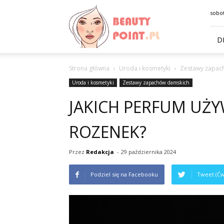
BeautyPoint.pl
sobot
D
Strona główna
Uroda i kosmetyki
Zestawy zapac
Uroda i kosmetyki
Zestawy zapachów damskich
JAKICH PERFUM UŻ
ROZENEK?
Przez
Redakcja
-
29 października 2024
Podziel się na Facebooku
Tweet (Ćw