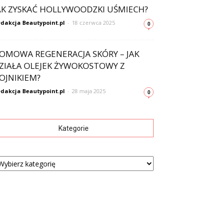
AK ZYSKAĆ HOLLYWOODZKI UŚMIECH?
dakcja Beautypoint.pl
-
18 czerwca 2025
0
OMOWA REGENERACJA SKÓRY – JAK
ZIAŁA OLEJEK ŻYWOKOSTOWY Z
OJNIKIEM?
dakcja Beautypoint.pl
-
28 maja 2025
0
Kategorie
tegorie