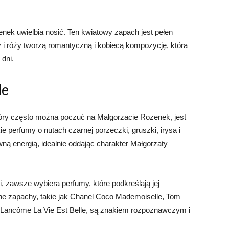
nek uwielbia nosić. Ten kwiatowy zapach jest pełen
zy i róży tworzą romantyczną i kobiecą kompozycję, która
 dni.
le
óry często można poczuć na Małgorzacie Rozenek, jest
ie perfumy o nutach czarnej porzeczki, gruszki, irysa i
ną energią, idealnie oddając charakter Małgorzaty
i, zawsze wybiera perfumy, które podkreślają jej
one zapachy, takie jak Chanel Coco Mademoiselle, Tom
i Lancôme La Vie Est Belle, są znakiem rozpoznawczym i