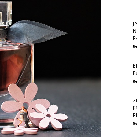
J
N
P
Re
E
P
Re
Z
P
P
Re