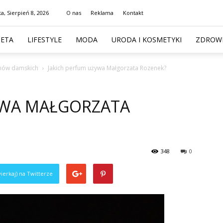
a, Sierpień 8, 2026
O nas
Reklama
Kontakt
IETA
LIFESTYLE
MODA
URODA I KOSMETYKI
ZDROWI
hów damskich
Jakich perfum używa Małgorzata Rozenek?
YWA MAŁGORZATA
348
0
ierkaj) na Twitterze