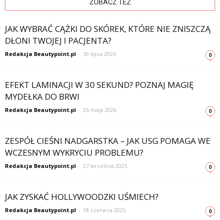
ZOBACZ TEŻ
JAK WYBRAĆ CĄŻKI DO SKÓREK, KTÓRE NIE ZNISZCZĄ
DŁONI TWOJEJ I PACJENTA?
Redakcja Beautypoint.pl
-
10 lipca 2026
0
EFEKT LAMINACJI W 30 SEKUND? POZNAJ MAGIĘ
MYDEŁKA DO BRWI
Redakcja Beautypoint.pl
-
26 maja 2026
0
ZESPÓŁ CIEŚNI NADGARSTKA – JAK USG POMAGA WE
WCZESNYM WYKRYCIU PROBLEMU?
Redakcja Beautypoint.pl
-
27 września 2025
0
JAK ZYSKAĆ HOLLYWOODZKI UŚMIECH?
Redakcja Beautypoint.pl
-
18 czerwca 2025
0