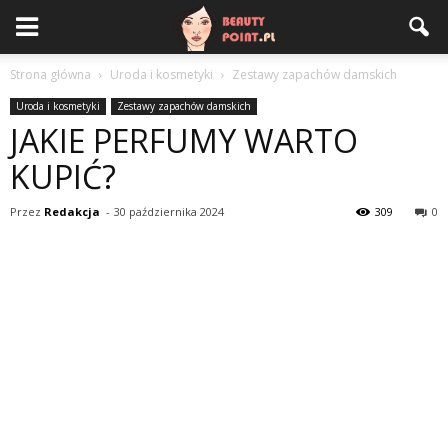
Strona główna
Uroda i kosmetyki
Zestawy zapachów damskich
Uroda i kosmetyki
Zestawy zapachów damskich
JAKIE PERFUMY WARTO
KUPIĆ?
Przez
Redakcja
-
30 października 2024
309
0