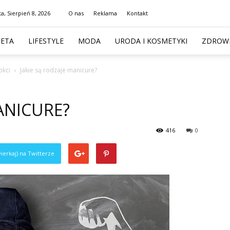
a, Sierpień 8, 2026
O nas
Reklama
Kontakt
IETA
LIFESTYLE
MODA
URODA I KOSMETYKI
ZDROWI
okci
Jakie są rodzaje manicure?
ANICURE?
416
0
ierkaj) na Twitterze