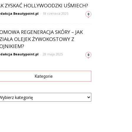
AK ZYSKAĆ HOLLYWOODZKI UŚMIECH?
dakcja Beautypoint.pl
-
18 czerwca 2025
0
OMOWA REGENERACJA SKÓRY – JAK
ZIAŁA OLEJEK ŻYWOKOSTOWY Z
OJNIKIEM?
dakcja Beautypoint.pl
-
28 maja 2025
0
Kategorie
tegorie