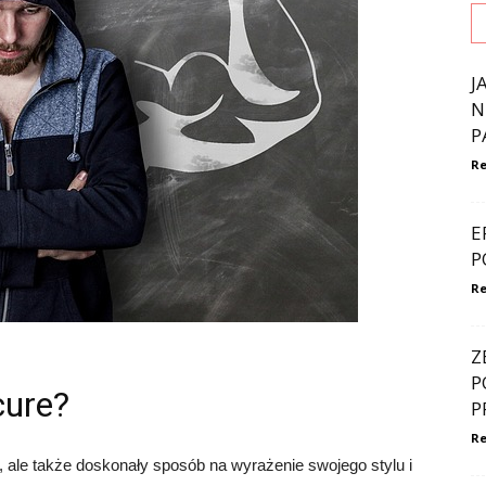
J
N
P
Re
E
P
Re
Z
P
cure?
P
Re
, ale także doskonały sposób na wyrażenie swojego stylu i