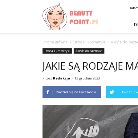
BeautyPoint.pl
sobot
D
Strona główna
Uroda i kosmetyki
Akryle do pazn
Uroda i kosmetyki
Akryle do paznokci
JAKIE SĄ RODZAJE M
Przez
Redakcja
-
13 grudnia 2023
Podziel się na Facebooku
Tweet (Ćw