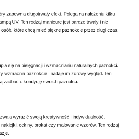
óry zapewnia długotrwały efekt. Polega na nałożeniu kilku
ampą UV. Ten rodzaj manicure jest bardzo trwały i nie
a osób, które chcą mieć piękne paznokcie przez długi czas.
pia się na pielęgnacji i wzmacnianiu naturalnych paznokci.
óry wzmacnia paznokcie i nadaje im zdrowy wygląd. Ten
hcą zadbać o kondycję swoich paznokci.
ozwala wyrazić swoją kreatywność i indywidualność.
 naklejki, cekiny, brokat czy malowanie wzorów. Ten rodzaj
azje.