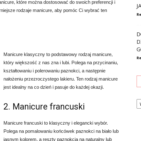
anicure, które można dostosować do swoich preferencji i
J
rniejsze rodzaje manicure, aby pomóc Ci wybrać ten
Re
D
D
G
Manicure klasyczny to podstawowy rodzaj manicure,
Re
który większość z nas zna i lubi. Polega na przycinaniu,
kształtowaniu i polerowaniu paznokci, a następnie
nałożeniu przezroczystego lakieru. Ten rodzaj manicure
jest idealny na co dzień i pasuje do każdej okazji.
Ka
2. Manicure francuski
Manicure francuski to klasyczny i elegancki wybór.
Polega na pomalowaniu końcówek paznokci na biało lub
jasnym kolorem, a reszty paznokcia na naturalny lub