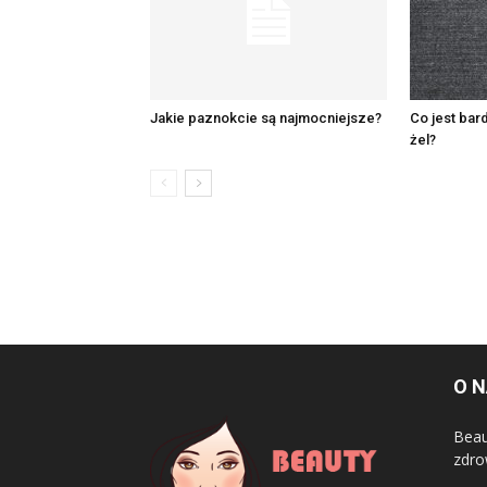
Jakie paznokcie są najmocniejsze?
Co jest bar
żel?
O 
Beau
zdro