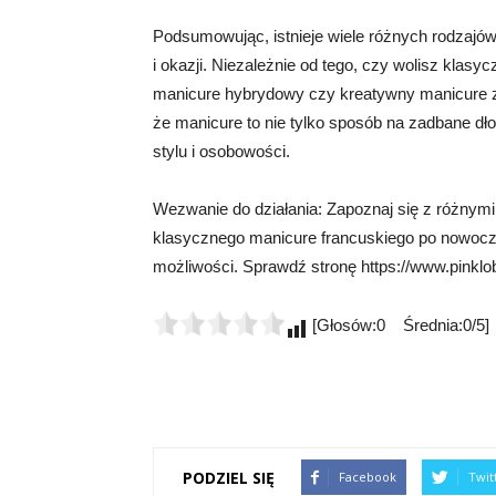
Podsumowując, istnieje wiele różnych rodzajó
i okazji. Niezależnie od tego, czy wolisz klasy
manicure hybrydowy czy kreatywny manicure zd
że manicure to nie tylko sposób na zadbane dł
stylu i osobowości.
Wezwanie do działania: Zapoznaj się z różnymi 
klasycznego manicure francuskiego po nowoczes
możliwości. Sprawdź stronę https://www.pinklob
[Głosów:0 Średnia:0/5]
PODZIEL SIĘ
Facebook
Twit