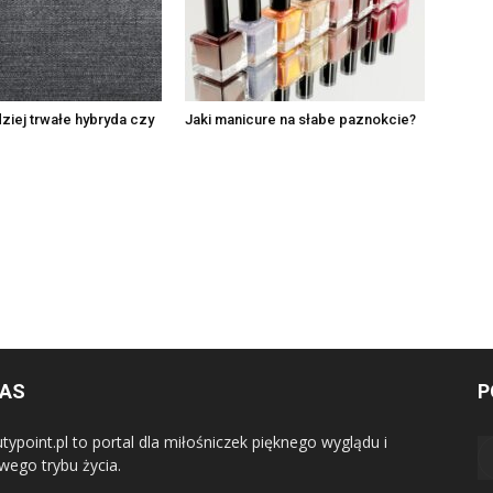
dziej trwałe hybryda czy
Jaki manicure na słabe paznokcie?
NAS
P
typoint.pl to portal dla miłośniczek pięknego wyglądu i
wego trybu życia.