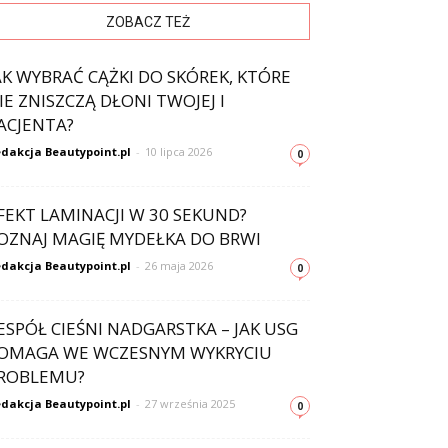
ZOBACZ TEŻ
AK WYBRAĆ CĄŻKI DO SKÓREK, KTÓRE
IE ZNISZCZĄ DŁONI TWOJEJ I
ACJENTA?
dakcja Beautypoint.pl
-
10 lipca 2026
0
FEKT LAMINACJI W 30 SEKUND?
OZNAJ MAGIĘ MYDEŁKA DO BRWI
dakcja Beautypoint.pl
-
26 maja 2026
0
ESPÓŁ CIEŚNI NADGARSTKA – JAK USG
OMAGA WE WCZESNYM WYKRYCIU
ROBLEMU?
dakcja Beautypoint.pl
-
27 września 2025
0