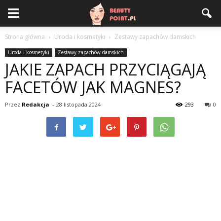
Strona główna
Uroda i kosmetyki
Zestawy zapachów damskich
Uroda i kosmetyki
Zestawy zapachów damskich
JAKIE ZAPACH PRZYCIĄGAJĄ
FACETÓW JAK MAGNES?
Przez
Redakcja
-
28 listopada 2024
293
0