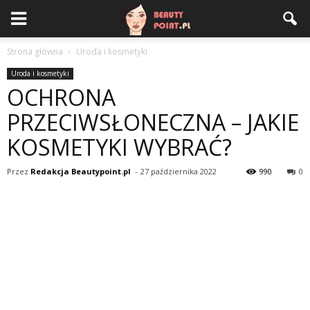
Strona główna
Uroda i kosmetyki
Uroda i kosmetyki
OCHRONA
PRZECIWSŁONECZNA – JAKIE
KOSMETYKI WYBRAĆ?
Przez
Redakcja Beautypoint.pl
-
27 października 2022
990
0