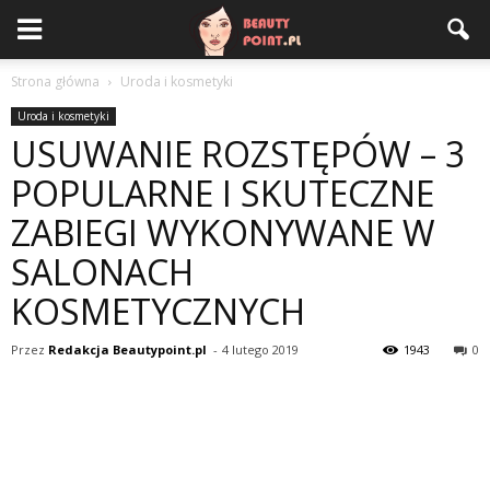
Strona główna
Uroda i kosmetyki
Uroda i kosmetyki
USUWANIE ROZSTĘPÓW – 3
POPULARNE I SKUTECZNE
ZABIEGI WYKONYWANE W
SALONACH
KOSMETYCZNYCH
Przez
Redakcja Beautypoint.pl
-
4 lutego 2019
1943
0