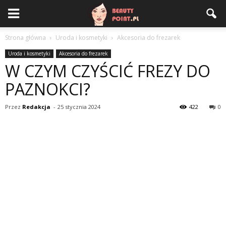
Strona główna
Uroda i kosmetyki
Akcesoria do frezarek
Uroda i kosmetyki
Akcesoria do frezarek
W CZYM CZYŚCIĆ FREZY DO
PAZNOKCI?
Przez
Redakcja
-
25 stycznia 2024
422
0