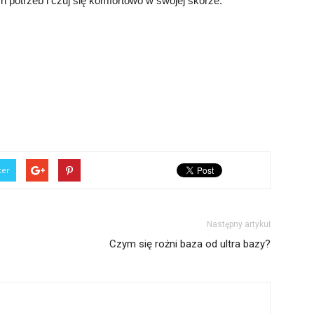
 potrzeb i czuj się komfortowo w swojej skórze.
ter
Następny artykuł
Czym się rożni baza od ultra bazy?