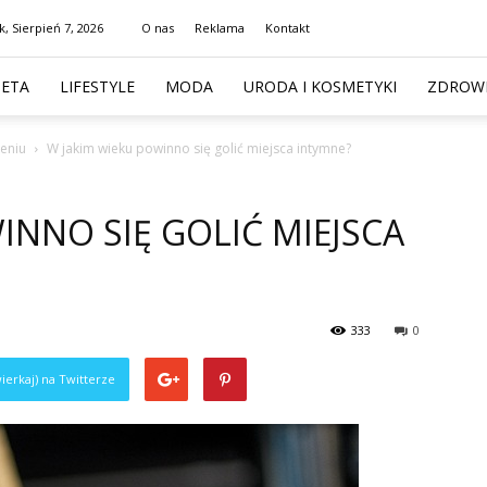
k, Sierpień 7, 2026
O nas
Reklama
Kontakt
IETA
LIFESTYLE
MODA
URODA I KOSMETYKI
ZDROWI
eniu
W jakim wieku powinno się golić miejsca intymne?
INNO SIĘ GOLIĆ MIEJSCA
333
0
ierkaj) na Twitterze