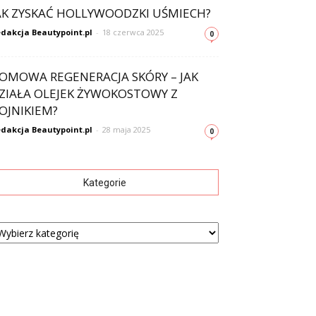
AK ZYSKAĆ HOLLYWOODZKI UŚMIECH?
dakcja Beautypoint.pl
-
18 czerwca 2025
0
OMOWA REGENERACJA SKÓRY – JAK
ZIAŁA OLEJEK ŻYWOKOSTOWY Z
OJNIKIEM?
dakcja Beautypoint.pl
-
28 maja 2025
0
Kategorie
tegorie