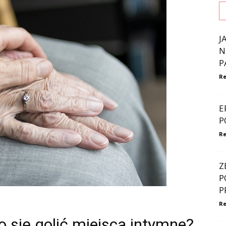
J
N
P
Re
E
P
Re
Z
P
P
Re
 się golić miejsca intymne?