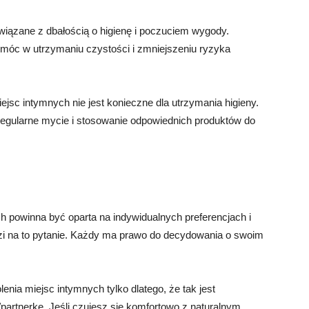
związane z dbałością o higienę i poczuciem wygody.
móc w utrzymaniu czystości i zmniejszeniu ryzyka
ejsc intymnych nie jest konieczne dla utrzymania higieny.
ak regularne mycie i stosowanie odpowiednich produktów do
ch powinna być oparta na indywidualnych preferencjach i
zi na to pytanie. Każdy ma prawo do decydowania o swoim
nia miejsc intymnych tylko dlatego, że tak jest
artnerkę. Jeśli czujesz się komfortowo z naturalnym