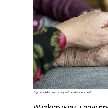
W jakim wieku powinno się golić miejsca intymne?
W jakim wieku powinno