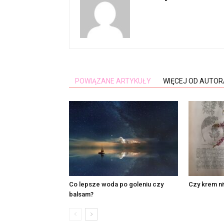
POWIĄZANE ARTYKUŁY
WIĘCEJ OD AUTOR
Co lepsze woda po goleniu czy
Czy krem ni
balsam?