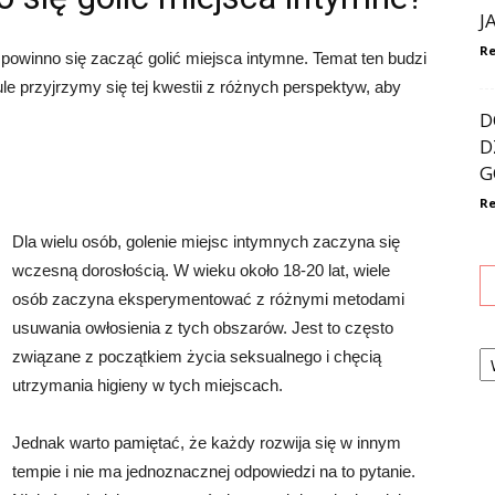
J
Re
u powinno się zacząć golić miejsca intymne. Temat ten budzi
kule przyjrzymy się tej kwestii z różnych perspektyw, aby
D
D
G
Re
Dla wielu osób, golenie miejsc intymnych zaczyna się
wczesną dorosłością. W wieku około 18-20 lat, wiele
osób zaczyna eksperymentować z różnymi metodami
usuwania owłosienia z tych obszarów. Jest to często
Ka
związane z początkiem życia seksualnego i chęcią
utrzymania higieny w tych miejscach.
Jednak warto pamiętać, że każdy rozwija się w innym
tempie i nie ma jednoznacznej odpowiedzi na to pytanie.