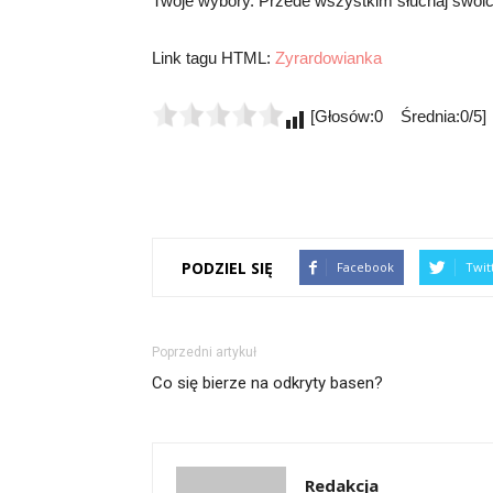
Twoje wybory. Przede wszystkim słuchaj swoich
Link tagu HTML:
Zyrardowianka
[Głosów:0 Średnia:0/5]
PODZIEL SIĘ
Facebook
Twit
Poprzedni artykuł
Co się bierze na odkryty basen?
Redakcja