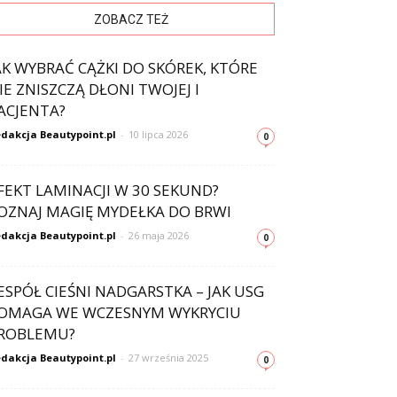
ZOBACZ TEŻ
AK WYBRAĆ CĄŻKI DO SKÓREK, KTÓRE
IE ZNISZCZĄ DŁONI TWOJEJ I
ACJENTA?
dakcja Beautypoint.pl
-
10 lipca 2026
0
FEKT LAMINACJI W 30 SEKUND?
OZNAJ MAGIĘ MYDEŁKA DO BRWI
dakcja Beautypoint.pl
-
26 maja 2026
0
ESPÓŁ CIEŚNI NADGARSTKA – JAK USG
OMAGA WE WCZESNYM WYKRYCIU
ROBLEMU?
dakcja Beautypoint.pl
-
27 września 2025
0