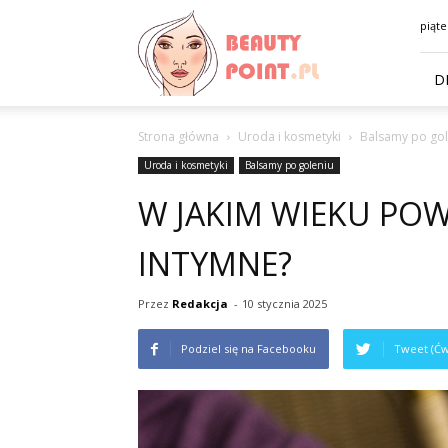
BeautyPoint.pl
piąte
D
Strona główna
Uroda i kosmetyki
Balsamy po gol
Uroda i kosmetyki
Balsamy po goleniu
W JAKIM WIEKU POW
INTYMNE?
Przez
Redakcja
-
10 stycznia 2025
Podziel się na Facebooku
Tweet (Ćw