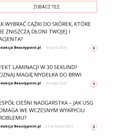
ZOBACZ TEŻ
AK WYBRAĆ CĄŻKI DO SKÓREK, KTÓRE
IE ZNISZCZĄ DŁONI TWOJEJ I
ACJENTA?
dakcja Beautypoint.pl
-
10 lipca 2026
0
FEKT LAMINACJI W 30 SEKUND?
OZNAJ MAGIĘ MYDEŁKA DO BRWI
dakcja Beautypoint.pl
-
26 maja 2026
0
ESPÓŁ CIEŚNI NADGARSTKA – JAK USG
OMAGA WE WCZESNYM WYKRYCIU
ROBLEMU?
dakcja Beautypoint.pl
-
27 września 2025
0