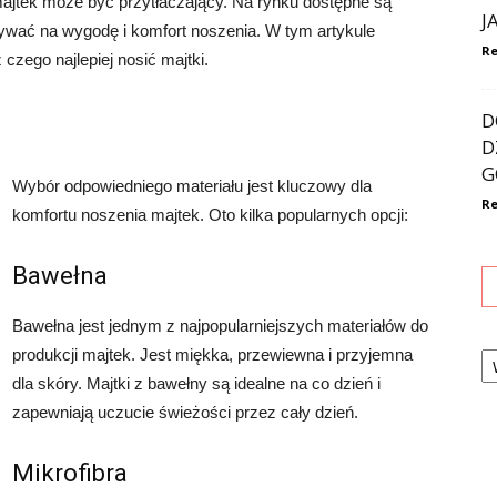
ajtek może być przytłaczający. Na rynku dostępne są
J
pływać na wygodę i komfort noszenia. W tym artykule
Re
zego najlepiej nosić majtki.
D
D
G
Wybór odpowiedniego materiału jest kluczowy dla
Re
komfortu noszenia majtek. Oto kilka popularnych opcji:
Bawełna
Bawełna jest jednym z najpopularniejszych materiałów do
Ka
produkcji majtek. Jest miękka, przewiewna i przyjemna
dla skóry. Majtki z bawełny są idealne na co dzień i
zapewniają uczucie świeżości przez cały dzień.
Mikrofibra