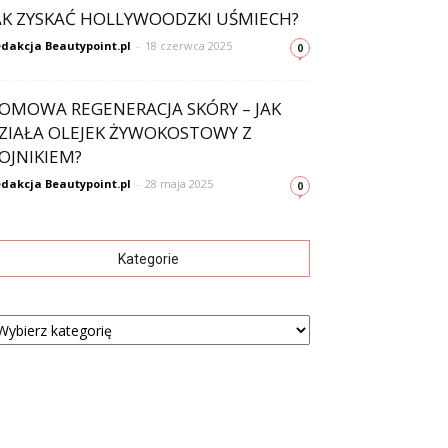
AK ZYSKAĆ HOLLYWOODZKI UŚMIECH?
dakcja Beautypoint.pl
-
18 czerwca 2025
0
OMOWA REGENERACJA SKÓRY – JAK
ZIAŁA OLEJEK ŻYWOKOSTOWY Z
OJNIKIEM?
dakcja Beautypoint.pl
-
28 maja 2025
0
Kategorie
tegorie