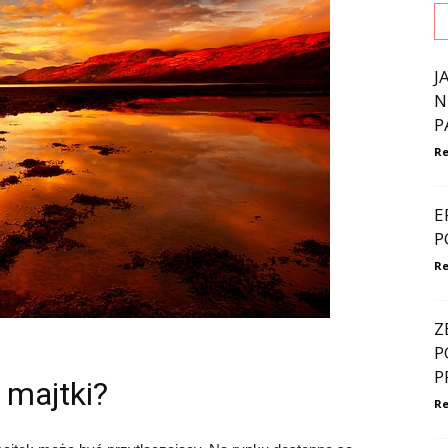
J
N
P
Re
E
P
Re
Z
P
P
ć majtki?
Re