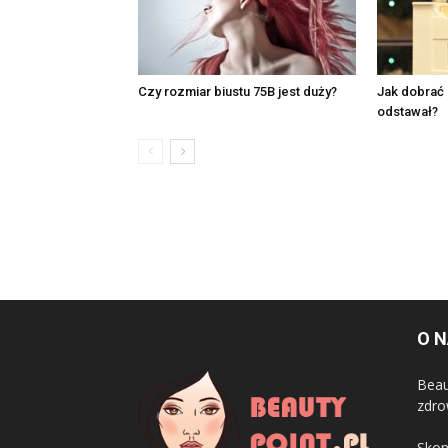
Czy rozmiar biustu 75B jest duży?
Jak dobrać 
odstawał?
O 
Beau
zdro
Skon