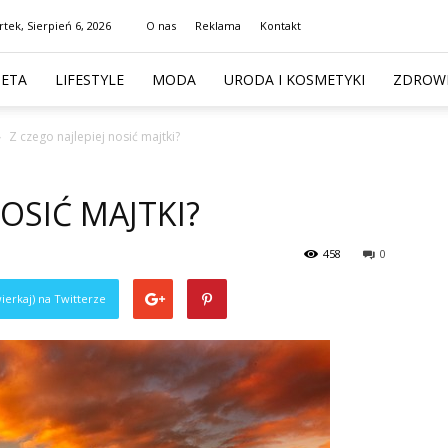
tek, Sierpień 6, 2026
O nas
Reklama
Kontakt
IETA
LIFESTYLE
MODA
URODA I KOSMETYKI
ZDROWI
Z czego najlepiej nosić majtki?
NOSIĆ MAJTKI?
458
0
ierkaj) na Twitterze