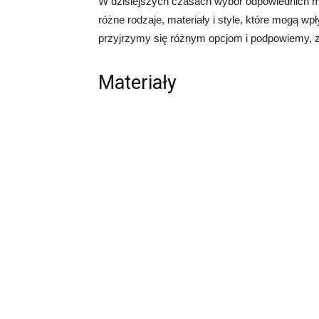
W dzisiejszych czasach wybór odpowiednich m
różne rodzaje, materiały i style, które mogą w
przyjrzymy się różnym opcjom i podpowiemy, z c
Materiały