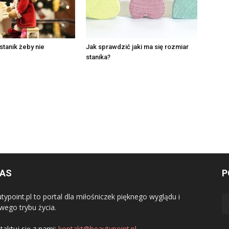
stanik żeby nie
Jak sprawdzić jaki ma się rozmiar
stanika?
NAS
P
typoint.pl to portal dla miłośniczek pięknego wyglądu i
wego trybu życia.
taktuj się z nami:
kontakt@beautypoint.pl