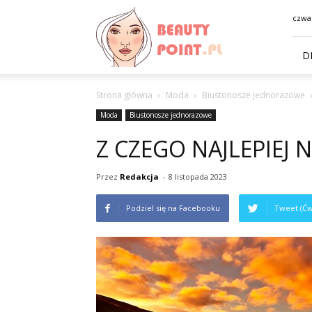
BeautyPoint.pl
czwar
D
Strona główna
Moda
Biustonosze jednorazowe
Moda
Biustonosze jednorazowe
Z CZEGO NAJLEPIEJ 
Przez
Redakcja
-
8 listopada 2023
Podziel się na Facebooku
Tweet (Ćw