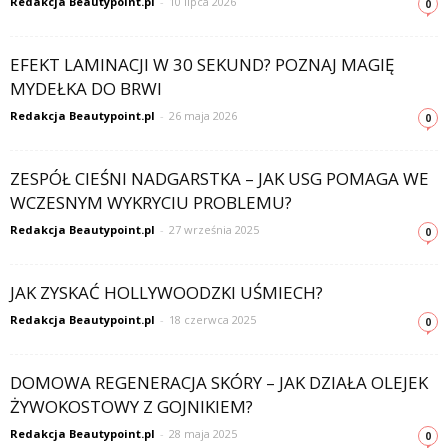
Redakcja Beautypoint.pl
-
10 lipca 2026
0
EFEKT LAMINACJI W 30 SEKUND? POZNAJ MAGIĘ
MYDEŁKA DO BRWI
Redakcja Beautypoint.pl
-
26 maja 2026
0
ZESPÓŁ CIEŚNI NADGARSTKA – JAK USG POMAGA WE
WCZESNYM WYKRYCIU PROBLEMU?
Redakcja Beautypoint.pl
-
27 września 2025
0
JAK ZYSKAĆ HOLLYWOODZKI UŚMIECH?
Redakcja Beautypoint.pl
-
18 czerwca 2025
0
DOMOWA REGENERACJA SKÓRY – JAK DZIAŁA OLEJEK
ŻYWOKOSTOWY Z GOJNIKIEM?
Redakcja Beautypoint.pl
-
28 maja 2025
0