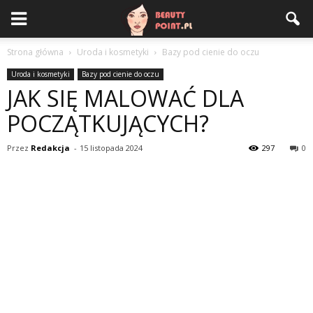
Strona główna
Uroda i kosmetyki
Bazy pod cienie do oczu
Uroda i kosmetyki
Bazy pod cienie do oczu
JAK SIĘ MALOWAĆ DLA
POCZĄTKUJĄCYCH?
Przez
Redakcja
-
15 listopada 2024
297
0