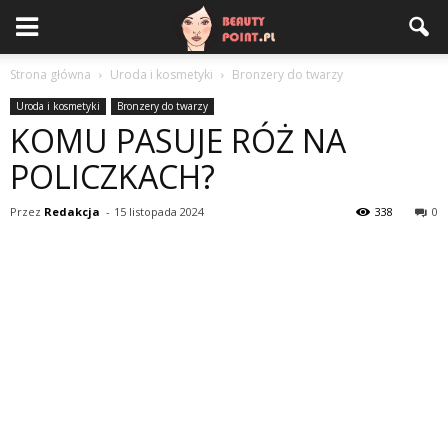
Strona główna
Uroda i kosmetyki
Bronzery do twarzy
Uroda i kosmetyki
Bronzery do twarzy
KOMU PASUJE RÓŻ NA
POLICZKACH?
Przez
Redakcja
-
15 listopada 2024
338
0