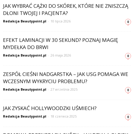
JAK WYBRAĆ CĄŻKI DO SKÓREK, KTÓRE NIE ZNISZCZĄ
DŁONI TWOJEJ I PACJENTA?
Redakcja Beautypoint.pl
-
10 lipca 2026
0
EFEKT LAMINACJI W 30 SEKUND? POZNAJ MAGIĘ
MYDEŁKA DO BRWI
Redakcja Beautypoint.pl
-
26 maja 2026
0
ZESPÓŁ CIEŚNI NADGARSTKA – JAK USG POMAGA WE
WCZESNYM WYKRYCIU PROBLEMU?
Redakcja Beautypoint.pl
-
27 września 2025
0
JAK ZYSKAĆ HOLLYWOODZKI UŚMIECH?
Redakcja Beautypoint.pl
-
18 czerwca 2025
0