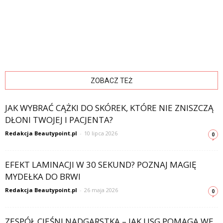
ZOBACZ TEŻ
JAK WYBRAĆ CĄŻKI DO SKÓREK, KTÓRE NIE ZNISZCZĄ
DŁONI TWOJEJ I PACJENTA?
Redakcja Beautypoint.pl
-
10 lipca 2026
0
EFEKT LAMINACJI W 30 SEKUND? POZNAJ MAGIĘ
MYDEŁKA DO BRWI
Redakcja Beautypoint.pl
-
26 maja 2026
0
ZESPÓŁ CIEŚNI NADGARSTKA – JAK USG POMAGA WE