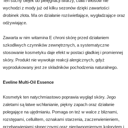
Ten suchy olejek do pielęgnacji twarzy, ciała i włosów nie
wychodzi z mody już od kilku sezonów dzięki zawartości
drobinek złota. Ma on działanie rozświetlające, wygładzające oraz
odżywiające.
Zawarta w nim witamina E chroni skórę przed działaniem
szkodliwych czynników zewnętrznych, a systematyczne
stosowanie kosmetyku daje efekt w postaci gładkiej i promiennej
skóry. Produkt nie wywołuje reakcji alergicznych, gdyż
wyprodukowany jest ze składników pochodzenia naturalnego.
Eveline Multi-Oil Essence
Kosmetyk ten natychmiastowo poprawia wygląd skóry. Jego
zaletami są łatwe wchłanianie, piękny zapach oraz działanie
polegające na ujędrnianiu. Pomaga on też w walce z bliznami,
rozstępami, cellulitem, oznakami starzenia, zaczerwienieniem,
przebarwieniami słonecznymi oraz nierównomiernym kolorytem i