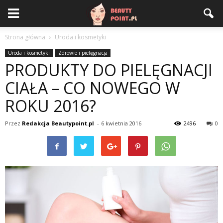
Strona główna
Uroda i kosmetyki
Uroda i kosmetyki
Zdrowie i pielęgnacja
PRODUKTY DO PIELĘGNACJI
CIAŁA – CO NOWEGO W
ROKU 2016?
Przez
Redakcja Beautypoint.pl
-
6 kwietnia 2016
2496
0